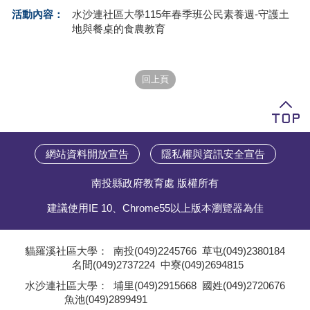
活動內容：
水沙連社區大學115年春季班公民素養週-守護土
學員專區
地與餐桌的食農教育
教師專區
評委專區
校務行政
網站資料開放宣告
隱私權與資訊安全宣告
南投縣政府教育處 版權所有
建議使用IE 10、Chrome55以上版本瀏覽器為佳
貓羅溪社區大學：
南投(049)2245766
草屯(049)2380184
名間(049)2737224
中寮(049)2694815
;
水沙連社區大學：
埔里(049)2915668
國姓(049)2720676
魚池(049)2899491