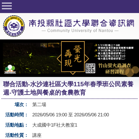
回首頁
關於社大
公佈欄
行事曆
最新活動
活動花絮
聯合活動-水沙連社區大學115年春季班公民素養
課程一覽表
週-守護土地與餐桌的食農教育
志工與社團
場次：
第二場
社大學習Q&A
活動時間：
2026/05/06 19:00 至 2026/05/06 21:00
友站連結
活動地點：
大成國中1F社大教室1
活動性質：
講座
網路選課