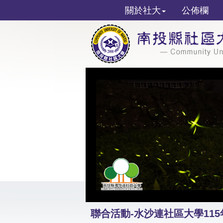
關於社大
公佈欄
聯合活動-水沙連社區大學11