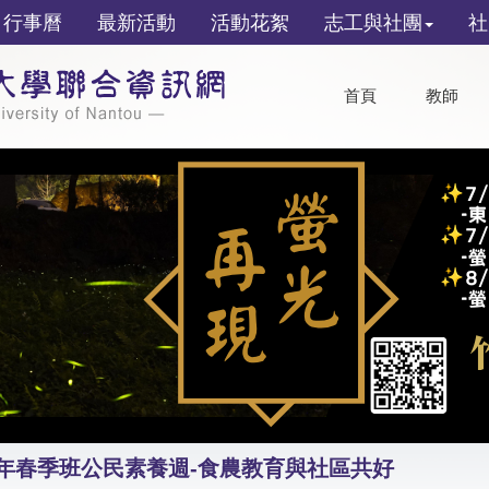
行事曆
最新活動
活動花絮
志工與社團
社
首頁
教師
5年春季班公民素養週-食農教育與社區共好