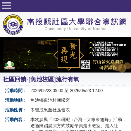
回首頁
關於社大
公佈欄
行事曆
最新活動
活動花絮
社區回饋-[魚池校區]流行有氧
課程一覽表
活動時間：
2026/05/23 09:00 至 2026/05/23 12:00
志工與社團
活動地點：
魚池鄉東池村朝曦宮
社大學習Q&A
活動性質：
學習成果至社區發表
友站連結
活動內容：
本次參與「2026運動 i 台灣－大家來尬舞」活動，
透過舞蹈展演方式鼓勵學員走出教室、走入社
網路選課