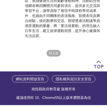
區，實踐健康生活與樂齡運動精神。活動結合魚
池鄉各舞蹈團體共同參與演出，提供多元交流與
學員專區
學習平台，讓學員除了展現平時課程學習成果
外，也藉由不同團隊的表演風格、肢體表現及舞
教師專區
台經驗，彼此觀摩與交流。期望透過活動讓學員
感受運動的樂趣，將「要活就要動」的理念融入
評委專區
日常生活，建立規律運動習慣，提升身心健康與
生活品質。
校務行政
網站資料開放宣告
隱私權與資訊安全宣告
南投縣政府教育處 版權所有
建議使用IE 10、Chrome55以上版本瀏覽器為佳