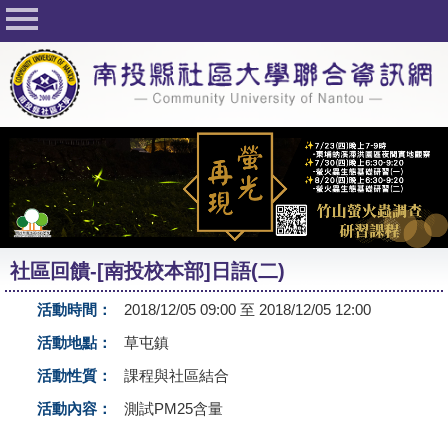
回首頁
關於社大
公佈欄
行事曆
最新活動
活動花絮
社區回饋-[南投校本部]日語(二)
課程一覽表
活動時間：
2018/12/05 09:00 至 2018/12/05 12:00
志工與社團
活動地點：
草屯鎮
社大學習Q&A
活動性質：
課程與社區結合
友站連結
活動內容：
測試PM25含量
網路選課