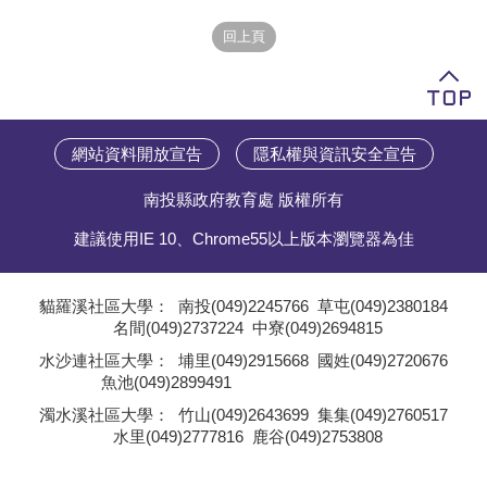
學員專區
教師專區
評委專區
網站資料開放宣告
隱私權與資訊安全宣告
校務行政
南投縣政府教育處 版權所有
建議使用IE 10、Chrome55以上版本瀏覽器為佳
貓羅溪社區大學：
南投(049)2245766
草屯(049)2380184
名間(049)2737224
中寮(049)2694815
;
水沙連社區大學：
埔里(049)2915668
國姓(049)2720676
魚池(049)2899491
;
濁水溪社區大學：
竹山(049)2643699
集集(049)2760517
水里(049)2777816
鹿谷(049)2753808