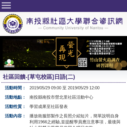
回首頁
關於社大
公佈欄
行事曆
最新活動
活動花絮
社區回饋-[草屯校區]日語(二)
課程一覽表
活動時間：
2019/05/29 09:00 至 2019/05/29 12:00
志工與社團
活動地點：
南投縣南投市營北里社區活動中心
社大學習Q&A
活動性質：
學習成果至社區發表
友站連結
活動內容：
播放衛服部製作之長照介紹短片，簡單說明自身
利用1966之經驗,並提醒學員應注意事項，最後與
網路選課