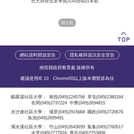
社大與營北里學員共同合唱日本歌
學員專區
教師專區
評委專區
校務行政
網站資料開放宣告
隱私權與資訊安全宣告
南投縣政府教育處 版權所有
建議使用IE 10、Chrome55以上版本瀏覽器為佳
貓羅溪社區大學：
南投(049)2245766
草屯(049)2380184
名間(049)2737224
中寮(049)2694815
;
水沙連社區大學：
埔里(049)2915668
國姓(049)2720676
魚池(049)2899491
;
濁水溪社區大學：
竹山(049)2643699
集集(049)2760517
水里(049)2777816
鹿谷(049)2753808