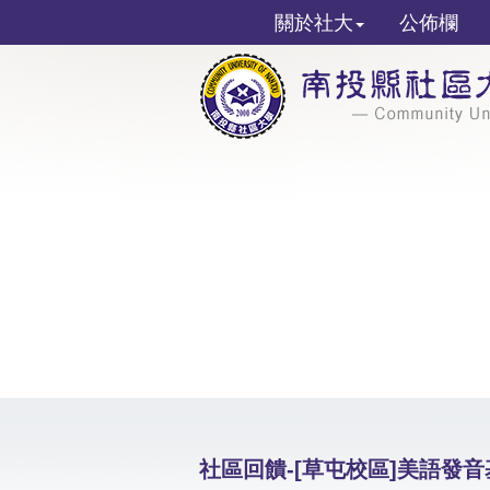
關於社大
公佈欄
社區回饋-[草屯校區]美語發音