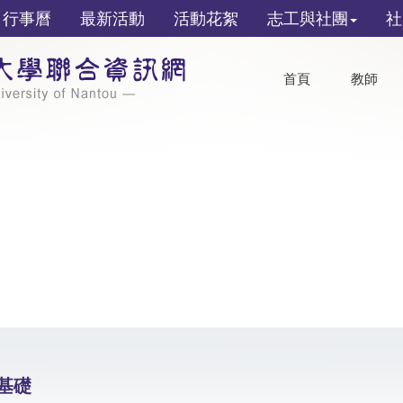
行事曆
最新活動
活動花絮
志工與社團
社
首頁
教師
基礎