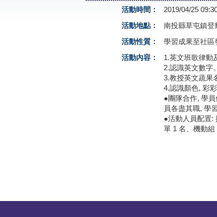
活動時間：
2019/04/25 09:3
活動地點：
南投縣草屯鎮登輝路
活動性質：
學習成果至社區
活動內容：
1.英文班歌律動及教
2.認識英文數
3.教授英文蔬果
4.認識顏色, 
●團隊合作, 
員各盡其職, 
●活動人員配置: 
單 1 名、機動組 