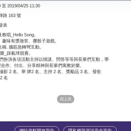
0 至 2019/04/25 11:30
 163 號
發表
唱_Hello Song。
字。趣味有獎徵答、擲骰子遊戲。
名稱. 腦筋急轉彎互動。
彩彩樂_踩氣球競賽。
學員們扮演各項活動主持以猜謎、問答等等與長輩們互動，學
學習合作、付出、分享精神與長輩們寓教於樂。
攝影 2 名、舉 牌2 名、主持 2 名、獎勵品 3 名、發歌
2 名
網站資料開放宣告
隱私權與資訊安全宣告