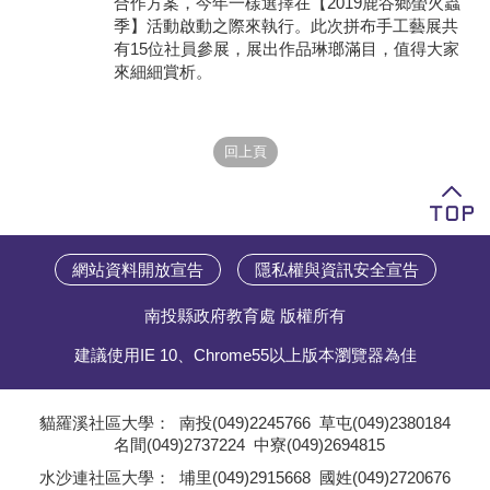
合作方案，今年一樣選擇在【2019鹿谷鄉螢火蟲
季】活動啟動之際來執行。此次拼布手工藝展共
學員專區
有15位社員參展，展出作品琳瑯滿目，值得大家
來細細賞析。
教師專區
評委專區
校務行政
網站資料開放宣告
隱私權與資訊安全宣告
南投縣政府教育處 版權所有
建議使用IE 10、Chrome55以上版本瀏覽器為佳
貓羅溪社區大學：
南投(049)2245766
草屯(049)2380184
名間(049)2737224
中寮(049)2694815
;
水沙連社區大學：
埔里(049)2915668
國姓(049)2720676