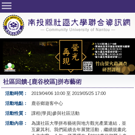
回首頁
關於社大
公佈欄
行事曆
最新活動
活動花絮
社區回饋-[鹿谷校區]拼布藝術
課程一覽表
活動時間：
2019/04/06 10:00 至 2019/05/25 17:00
志工與社團
活動地點：
鹿谷鄉遊客中心
社大學習Q&A
活動性質：
課程(學員)參與社區活動
友站連結
活動內容：
為讓社區大學拼布藝術與地方觀光產業連結，並
互蒙其利。我們延續去年展覽活動，繼續規畫此
網路選課