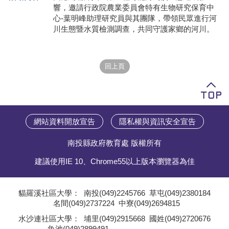
響，邀請行政院農業委員會特有生物研究保育中
學員專區
心-葉明峰助理研究員與其團隊，帶領民眾進行河
川生態暨水質檢測調查，共同守護家鄉的河川。
教師專區
評委專區
校務行政
網站資料開放宣告
隱私權與資訊安全宣告
南投縣政府教育處 版權所有
建議使用IE 10、Chrome55以上版本瀏覽器為佳
貓羅溪社區大學：
南投(049)2245766
草屯(049)2380184
名間(049)2737224
中寮(049)2694815
;
水沙連社區大學：
埔里(049)2915668
國姓(049)2720676
魚池(049)2899491