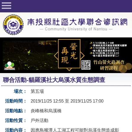
回首頁
關於社大
公佈欄
行事曆
最新活動
活動花絮
聯合活動-貓羅溪社大烏溪水質生態調查
課程一覽表
場次：
第五場
志工與社團
活動時間：
2019/11/25 12:55 至 2019/11/25 17:00
社大學習Q&A
活動地點：
炎峰橋和烏溪橋
友站連結
活動性質：
戶外活動
網路選課
活動內容：
因應鳥嘴潭人工湖工程可能對烏溪生態造成影