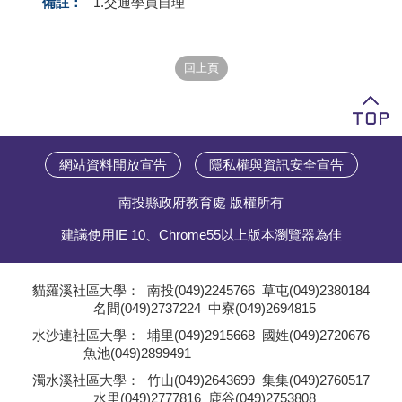
備註：
1.交通學員自理
學員專區
教師專區
評委專區
校務行政
網站資料開放宣告
隱私權與資訊安全宣告
南投縣政府教育處 版權所有
建議使用IE 10、Chrome55以上版本瀏覽器為佳
貓羅溪社區大學：
南投(049)2245766
草屯(049)2380184
名間(049)2737224
中寮(049)2694815
;
水沙連社區大學：
埔里(049)2915668
國姓(049)2720676
魚池(049)2899491
;
濁水溪社區大學：
竹山(049)2643699
集集(049)2760517
水里(049)2777816
鹿谷(049)2753808