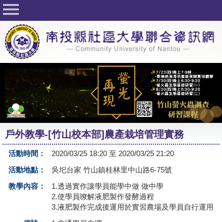
回首頁
關於社大
公佈欄
行事曆
最新活動
活動花絮
戶外教學-[竹山校本部]農產栽培管理實務
課程一覽表
活動時間：
2020/03/25 18:20 至 2020/03/25 21:20
志工與社團
活動地點：
吳圯台家 竹山鎮桂林里中山路6-75號
社大學習Q&A
教學內容：
1.透過實作讓學員能學中做 做中學
2.使學員嘹解液肥製作發酵過程
友站連結
3.液肥製作完成後運用於實習農場及學員自行運用
網路選課