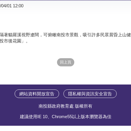
/04/01 12:00
隔著貓羅溪視野遼闊，可俯瞰南投市景觀，吸引許多民眾晨昏上山健
投市後花園」。
網站資料開放宣告
隱私權與資訊安全宣告
南投縣政府教育處 版權所有
建議使用IE 10、Chrome55以上版本瀏覽器為佳