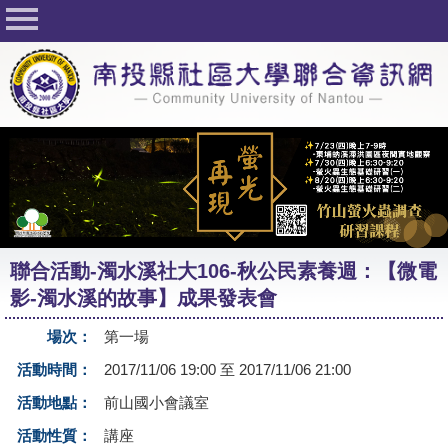
回首頁
關於社大
公佈欄
行事曆
最新活動
活動花絮
聯合活動-濁水溪社大106-秋公民素養週：【微電
課程一覽表
影-濁水溪的故事】成果發表會
志工與社團
場次：
第一場
社大學習Q&A
活動時間：
2017/11/06 19:00 至 2017/11/06 21:00
友站連結
活動地點：
前山國小會議室
活動性質：
講座
網路選課