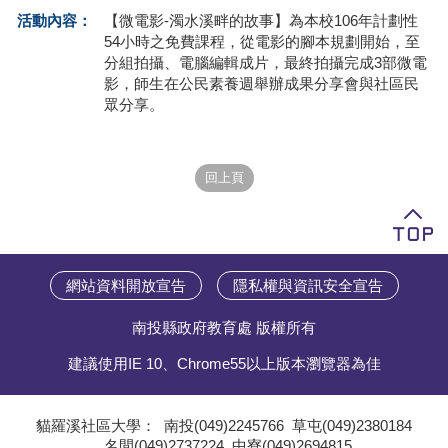
活動內容：
【微電影-濁水溪畔的故事】為本校106年計劃性
學員專區
54小時之免費課程，從電影的腳本規劃開始，至
分組拍攝、電腦編輯成片，最終拍攝完成3部微電
教師專區
影，師生在公民素養週舉辦成果分享會與社區民
眾分享。
評委專區
校務行政
網站資料開放宣告
隱私權與資訊安全宣告
南投縣政府教育處 版權所有
建議使用IE 10、Chrome55以上版本瀏覽器為佳
貓羅溪社區大學：
南投(049)2245766
草屯(049)2380184
名間(049)2737224
中寮(049)2694815