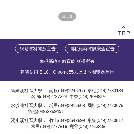
學員專區
教師專區
評委專區
校務行政
網站資料開放宣告
隱私權與資訊安全宣告
南投縣政府教育處 版權所有
建議使用IE 10、Chrome55以上版本瀏覽器為佳
貓羅溪社區大學：
南投(049)2245766
草屯(049)2380184
名間(049)2737224
中寮(049)2694815
;
水沙連社區大學：
埔里(049)2915668
國姓(049)2720676
魚池(049)2899491
;
濁水溪社區大學：
竹山(049)2643699
集集(049)2760517
水里(049)2777816
鹿谷(049)2753808