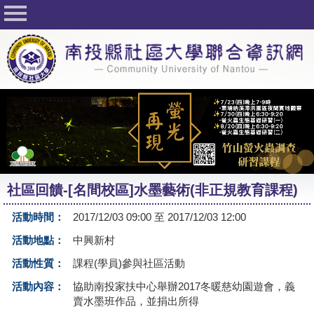
回首頁
關於社大
公佈欄
行事曆
最新活動
活動花絮
社區回饋-[名間校區]水墨藝術(非正規教育課程)
課程一覽表
活動時間：
2017/12/03 09:00 至 2017/12/03 12:00
志工與社團
活動地點：
中興新村
社大學習Q&A
活動性質：
課程(學員)參與社區活動
友站連結
活動內容：
協助南投家扶中心舉辦2017冬暖慈幼園遊會，義
賣水墨班作品，並捐出所得
網路選課