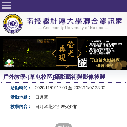
回首頁
關於社大
公佈欄
行事曆
最新活動
活動花絮
戶外教學-[草屯校區]攝影藝術與影像後製
課程一覽表
活動時間：
2020/11/07 17:00 至 2020/11/07 23:00
志工與社團
活動地點：
日月潭
社大學習Q&A
教學內容：
日月潭花火節煙火外拍
友站連結
網路選課