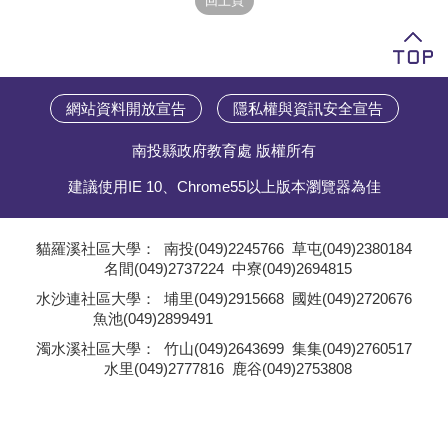
學員專區
教師專區
網站資料開放宣告
隱私權與資訊安全宣告
評委專區
南投縣政府教育處 版權所有
校務行政
建議使用IE 10、Chrome55以上版本瀏覽器為佳
貓羅溪社區大學：
南投(049)2245766
草屯(049)2380184
名間(049)2737224
中寮(049)2694815
;
水沙連社區大學：
埔里(049)2915668
國姓(049)2720676
魚池(049)2899491
;
濁水溪社區大學：
竹山(049)2643699
集集(049)2760517
水里(049)2777816
鹿谷(049)2753808