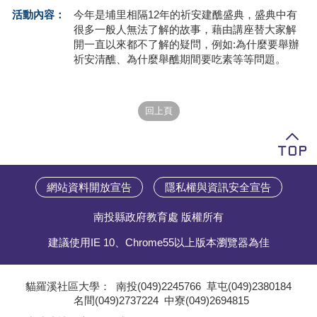
活動內容：
今年是埔里相隔12年的祈安建醮盛典，盛典中有
學員專區
很多一般人無法了解的故事，藉由講座替大家解
開一直以來都不了解的疑問，例如:為什麼要舉辦
教師專區
祈安清醮、為什麼舉醮期間要吃素等等問題。
評委專區
校務行政
網站資料開放宣告
隱私權與資訊安全宣告
南投縣政府教育處 版權所有
建議使用IE 10、Chrome55以上版本瀏覽器為佳
貓羅溪社區大學：
南投(049)2245766
草屯(049)2380184
名間(049)2737224
中寮(049)2694815
;