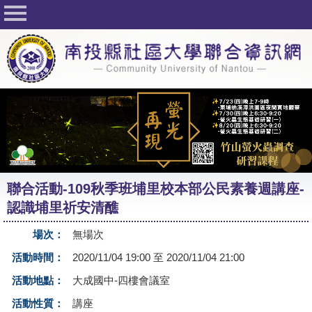
回首頁
關於社大
公佈欄
行事曆
最新活動
活動花絮
聯合活動-109秋季班埔里校本部公民素養週講座-
課程一覽表
認識埔里祈安清醮
志工與社團
場次：
無場次
社大學習Q&A
活動時間：
2020/11/04 19:00 至 2020/11/04 21:00
友站連結
活動地點：
大成國中-四樓會議室
活動性質：
講座
網路選課