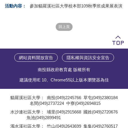
活動內容：
參加貓羅溪社區大學校本部109秋季班成果展表演
學員專區
教師專區
評委專區
校務行政
網站資料開放宣告
隱私權與資訊安全宣告
南投縣政府教育處 版權所有
建議使用IE 10、Chrome55以上版本瀏覽器為佳
貓羅溪社區大學：
南投(049)2245766
草屯(049)2380184
名間(049)2737224
中寮(049)2694815
;
水沙連社區大學：
埔里(049)2915668
國姓(049)2720676
魚池(049)2899491
;
濁水溪社區大學：
竹山(049)2643699
集集(049)2760517