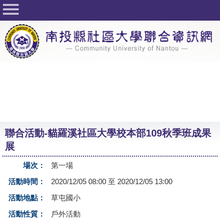
回首頁
關於社大
公佈欄
行事曆
最新活動
活動花絮
聯合活動-貓羅溪社區大學校本部109秋季班成果
課程一覽表
展
志工與社團
場次：
第一場
社大學習Q&A
活動時間：
2020/12/05 08:00 至 2020/12/05 13:00
友站連結
活動地點：
草屯國小
活動性質：
戶外活動
網路選課