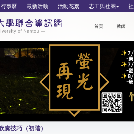
行事曆
最新活動
活動花絮
志工與社團
社
首頁
教師
風吹奏技巧（初階）