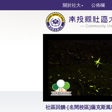
關於社大
公佈欄
社區回饋-[名間校區]薩克斯