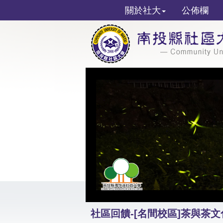
關於社大
公佈欄
社區回饋-[名間校區]茶與茶文