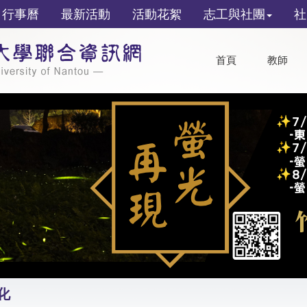
行事曆
最新活動
活動花絮
志工與社團
社
首頁
教師
化