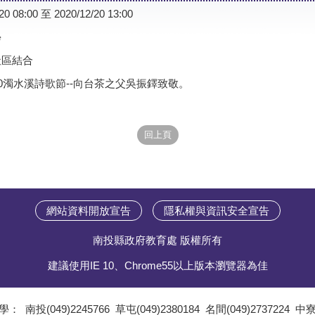
20 08:00 至 2020/12/20 13:00
學
社區結合
20濁水溪詩歌節--向台茶之父吳振鐸致敬。
網站資料開放宣告
隱私權與資訊安全宣告
南投縣政府教育處 版權所有
建議使用IE 10、Chrome55以上版本瀏覽器為佳
學：
南投(049)2245766
草屯(049)2380184
名間(049)2737224
中寮(