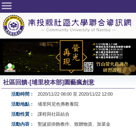
回首頁
關於社大
公佈欄
行事曆
最新活動
活動花絮
社區回饋-[埔里校本部]園藝瘋創意
課程一覽表
活動時間：
2020/11/22 08:00 至 2020/11/22 12:00
志工與社團
活動地點：
埔里阿尼色弗教養院
社大學習Q&A
活動性質：
課程與社區結合
友站連結
活動內容：
聖誕節掛飾教作、致贈物資、加菜金
網路選課