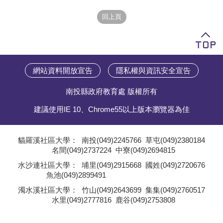
學員專區
教師專區
評委專區
網站資料開放宣告
隱私權與資訊安全宣告
校務行政
南投縣政府教育處 版權所有
建議使用IE 10、Chrome55以上版本瀏覽器為佳
貓羅溪社區大學：
南投(049)2245766
草屯(049)2380184
名間(049)2737224
中寮(049)2694815
;
水沙連社區大學：
埔里(049)2915668
國姓(049)2720676
魚池(049)2899491
;
濁水溪社區大學：
竹山(049)2643699
集集(049)2760517
水里(049)2777816
鹿谷(049)2753808