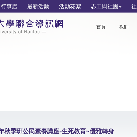
行事曆
最新活動
活動花絮
志工與社團
社
首頁
教師
9年秋季班公民素養講座-生死教育~優雅轉身