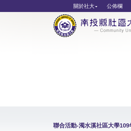
關於社大
公佈欄
聯合活動-濁水溪社區大學10