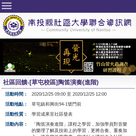
回首頁
關於社大
公佈欄
行事曆
最新活動
活動花絮
社區回饋-[草屯校區]陶笛演奏(進階)
課程一覽表
活動時間：
2020/12/25 09:00 至 2020/12/25 12:00
志工與社團
活動地點：
草屯鎮和興街94-1號門前
社大學習Q&A
活動性質：
學習成果至社區發表
友站連結
活動內容：
「陶笛演奏進階」課程之學習，加強學員對音樂
的樂理了解及技術上的學習，更將合奏、重奏加
網路選課