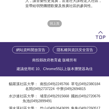
入，讓音樂性更寬廣，宣達社大課程走入社區，
並帶給弱勢團體歡樂及推廣社區的參與性。
學員專區
教師專區
評委專區
校務行政
網站資料開放宣告
隱私權與資訊安全宣告
南投縣政府教育處 版權所有
建議使用IE 10、Chrome55以上版本瀏覽器為佳
貓羅溪社區大學：
南投(049)2245766
草屯(049)2380184
名間(049)2737224
中寮(049)2694815
;
水沙連社區大學：
埔里(049)2915668
國姓(049)2720676
魚池(049)2899491
;
濁水溪社區大學：
竹山(049)2643699
集集(049)2760517