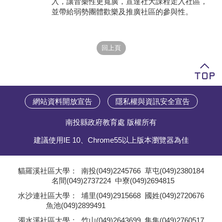
入，讓音樂性更寬廣，宣達社大課程走入社區，
並帶給弱勢團體歡樂及推廣社區的參與性。
學員專區
教師專區
評委專區
校務行政
網站資料開放宣告
隱私權與資訊安全宣告
南投縣政府教育處 版權所有
建議使用IE 10、Chrome55以上版本瀏覽器為佳
貓羅溪社區大學：
南投(049)2245766
草屯(049)2380184
名間(049)2737224
中寮(049)2694815
;
水沙連社區大學：
埔里(049)2915668
國姓(049)2720676
魚池(049)2899491
;
濁水溪社區大學：
竹山(049)2643699
集集(049)2760517