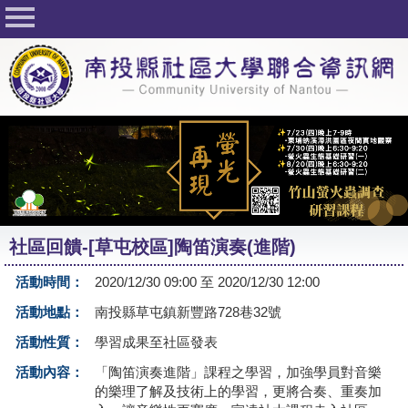
回首頁
關於社大
公佈欄
行事曆
最新活動
活動花絮
社區回饋-[草屯校區]陶笛演奏(進階)
課程一覽表
活動時間：
2020/12/30 09:00 至 2020/12/30 12:00
志工與社團
活動地點：
南投縣草屯鎮新豐路728巷32號
社大學習Q&A
活動性質：
學習成果至社區發表
友站連結
活動內容：
「陶笛演奏進階」課程之學習，加強學員對音樂
的樂理了解及技術上的學習，更將合奏、重奏加
網路選課