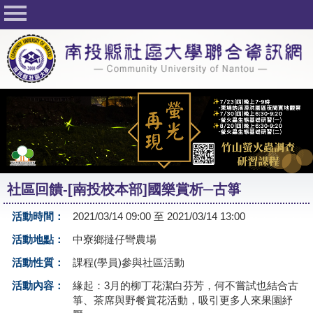
回首頁
關於社大
公佈欄
行事曆
最新活動
活動花絮
社區回饋-[南投校本部]國樂賞析─古箏
課程一覽表
活動時間：
2021/03/14 09:00 至 2021/03/14 13:00
志工與社團
活動地點：
中寮鄉撻仔彎農場
社大學習Q&A
活動性質：
課程(學員)參與社區活動
友站連結
活動內容：
緣起：3月的柳丁花潔白芬芳，何不嘗試也結合古
箏、茶席與野餐賞花活動，吸引更多人來果園紓
網路選課