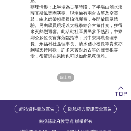
壓。
辦理情形：上半場為古箏時段，下半場由濁水溪
學員專區
薩克斯風樂團演奏。現場備有兩台古箏及空靈
鼓，由老師帶領學員輪流彈箏，亦開放民眾體
教師專區
驗。另由學員現場以太極拳結合古箏伴奏，獲得
來賓熱烈迴響。此活動社區居民參予熱烈，中寮
評委專區
鄉公多位長官亦蒞臨指導；另中寮鄉農會理事
長、永福村社區理事長、清水國小校長等貴賓亦
校務行政
到場支持同歡，許多來賓對於古箏的聲音很喜
愛，很驚訝在果園也可以如此氣氛優雅。
網站資料開放宣告
隱私權與資訊安全宣告
南投縣政府教育處 版權所有