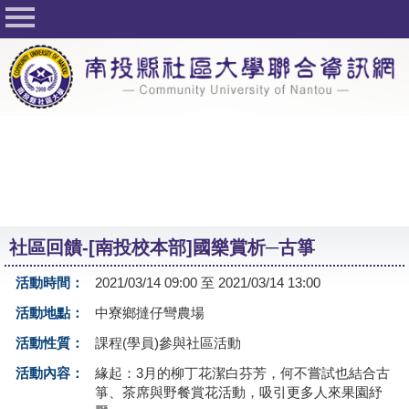
回首頁
關於社大
公佈欄
行事曆
最新活動
活動花絮
社區回饋-[南投校本部]國樂賞析─古箏
課程一覽表
活動時間：
2021/03/14 09:00 至 2021/03/14 13:00
志工與社團
活動地點：
中寮鄉撻仔彎農場
社大學習Q&A
活動性質：
課程(學員)參與社區活動
友站連結
活動內容：
緣起：3月的柳丁花潔白芬芳，何不嘗試也結合古
箏、茶席與野餐賞花活動，吸引更多人來果園紓
網路選課