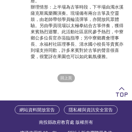
壓。
辦理情形：上半場為古箏時段，下半場由濁水溪
學員專區
薩克斯風樂團演奏。現場備有兩台古箏及空靈
鼓，由老師帶領學員輪流彈箏，亦開放民眾體
教師專區
驗。另由學員現場以太極拳結合古箏伴奏，獲得
來賓熱烈迴響。此活動社區居民參予熱烈，中寮
評委專區
鄉公多位長官亦蒞臨指導；另中寮鄉農會理事
長、永福村社區理事長、清水國小校長等貴賓亦
校務行政
到場支持同歡，許多來賓對於古箏的聲音很喜
愛，很驚訝在果園也可以如此氣氛優雅。
網站資料開放宣告
隱私權與資訊安全宣告
南投縣政府教育處 版權所有