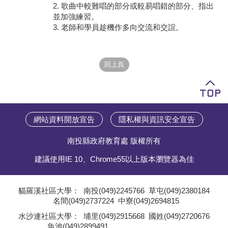
2. 歌曲中較難唱的部分或較易唱錯的部分、指出
並加強練習。
學員專區
3. 老師和學員趁機作多向交流和交誼。
教師專區
評委專區
校務行政
網站資料開放宣告
隱私權與資訊安全宣告
南投縣政府教育處 版權所有
建議使用IE 10、Chrome55以上版本瀏覽器為佳
貓羅溪社區大學：
南投(049)2245766
草屯(049)2380184
名間(049)2737224
中寮(049)2694815
;
水沙連社區大學：
埔里(049)2915668
國姓(049)2720676
魚池(049)2899491