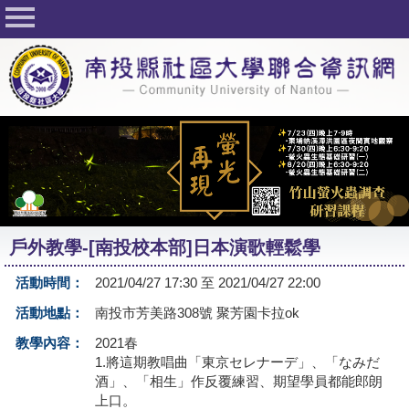
回首頁
關於社大
公佈欄
行事曆
最新活動
活動花絮
戶外教學-[南投校本部]日本演歌輕鬆學
課程一覽表
活動時間：
2021/04/27 17:30 至 2021/04/27 22:00
志工與社團
活動地點：
南投市芳美路308號 聚芳園卡拉ok
社大學習Q&A
教學內容：
2021春
1.將這期教唱曲「東京セレナーデ」、「なみだ
友站連結
酒」、「相生」作反覆練習、期望學員都能郎朗
上口。
網路選課