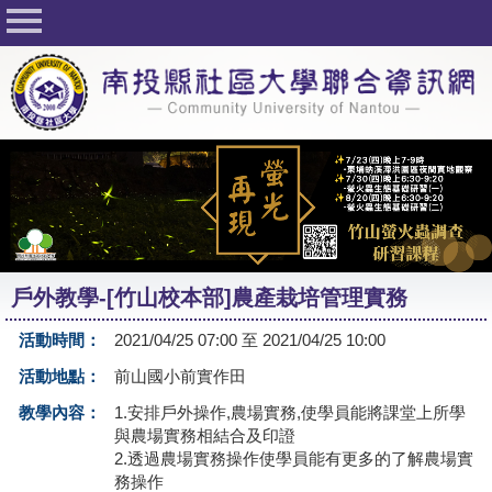
回首頁
關於社大
公佈欄
行事曆
最新活動
活動花絮
戶外教學-[竹山校本部]農產栽培管理實務
課程一覽表
活動時間：
2021/04/25 07:00 至 2021/04/25 10:00
志工與社團
活動地點：
前山國小前實作田
社大學習Q&A
教學內容：
1.安排戶外操作,農場實務,使學員能將課堂上所學
與農場實務相結合及印證
友站連結
2.透過農場實務操作使學員能有更多的了解農場實
務操作
網路選課