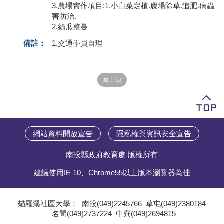
3.農場實作項目:1.小白菜定植.農場除草.追肥.病蟲
害防治.
學員專區
2.絲瓜整蔓
教師專區
備註：
1.交通學員自理
評委專區
校務行政
網站資料開放宣告
隱私權與資訊安全宣告
南投縣政府教育處 版權所有
建議使用IE 10、Chrome55以上版本瀏覽器為佳
貓羅溪社區大學：
南投(049)2245766
草屯(049)2380184
名間(049)2737224
中寮(049)2694815
;