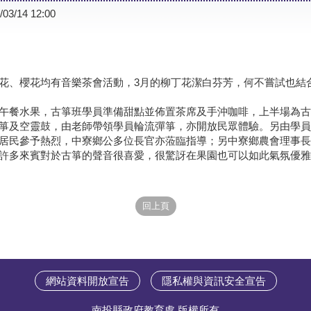
/03/14 12:00
花、櫻花均有音樂茶會活動，3月的柳丁花潔白芬芳，何不嘗試也結
午餐水果，古箏班學員準備甜點並佈置茶席及手沖咖啡，上半場為古
箏及空靈鼓，由老師帶領學員輪流彈箏，亦開放民眾體驗。另由學員
居民參予熱烈，中寮鄉公多位長官亦蒞臨指導；另中寮鄉農會理事長
許多來賓對於古箏的聲音很喜愛，很驚訝在果園也可以如此氣氛優雅
網站資料開放宣告
隱私權與資訊安全宣告
南投縣政府教育處 版權所有