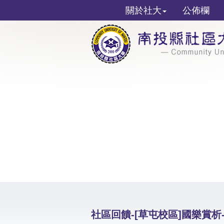
關於社大
公佈欄
社區回饋-[草屯校區]國樂賞析