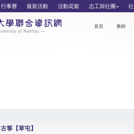
行事曆
最新活動
活動花絮
志工與社團
社
首頁
教師
-古箏【草屯】