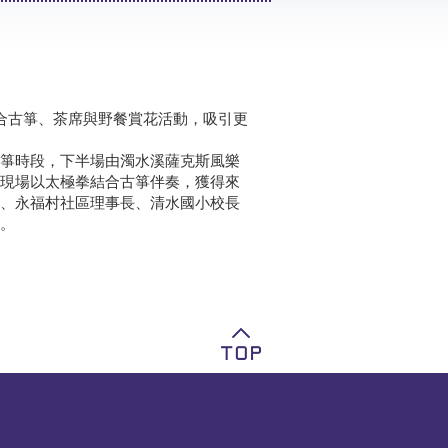
合古箏、茶席與野餐賞花活動，吸引更
箏時段，下半場由濁水溪薩克斯風樂
現場以太極拳結合古箏伴奏，獲得來
、永福村社區理事長、清水國小校長
。