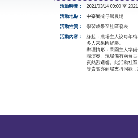
活動時間：
2021/03/14 09:00 至 2021
活動地點：
中寮鄉撻仔彎農場
活動性質：
學習成果至社區發表
活動內容：
緣起：農場主人說每年梅
多人來果園紓壓。
辦理情形：果園主人準備
團演奏。現場備有兩台古
賓熱烈迴響。此活動社區
等貴賓亦到場支持同歡，