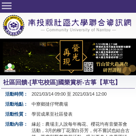
回首頁
關於社大
公佈欄
行事曆
最新活動
活動花絮
社區回饋-[草屯校區]國樂賞析-古箏【草屯】
課程一覽表
活動時間：
2021/03/14 09:00 至 2021/03/14 12:00
志工與社團
活動地點：
中寮鄉撻仔彎農場
社大學習Q&A
活動性質：
學習成果至社區發表
友站連結
活動內容：
緣起：農場主人說每年梅花、櫻花均有音樂茶會
活動，3月的柳丁花潔白芬芳，何不嘗試也結合古
網路選課