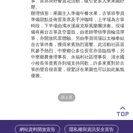
箏、茶席與野餐賞花活動，吸引更多人來果園紓
壓。
學員專區
辦理情形：果園主人準備午餐水果，古箏班學員
準備甜點並佈置茶席及手沖咖啡，上半場為古箏
教師專區
時段，下半場由濁水溪薩克斯風樂團演奏。現場
備有兩台古箏及空靈鼓，由老師帶領學員輪流彈
評委專區
箏，亦開放民眾體驗。另由學員現場以太極拳結
合古箏伴奏，獲得來賓熱烈迴響。此活動社區居
校務行政
民參予熱烈，中寮鄉公多位長官亦蒞臨指導；另
中寮鄉農會理事長、永福村社區理事長、清水國
小校長等貴賓亦到場支持同歡，許多來賓對於古
箏的聲音很喜愛，很驚訝在果園也可以如此氣氛
優雅。
網站資料開放宣告
隱私權與資訊安全宣告