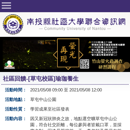
回首頁
關於社大
公佈欄
行事曆
最新活動
活動花絮
社區回饋-[草屯校區]瑜珈養生
課程一覽表
活動時間：
2021/05/08 09:00 至 2021/05/08 12:00
志工與社團
活動地點：
草屯中山公園
社大學習Q&A
活動性質：
學習成果至社區發表
友站連結
活動內容：
因又新冠狀肺炎之故，地點選空曠草屯中山公
園，符合社交距離，每位參與者皆戴口罩，並採
網路選課