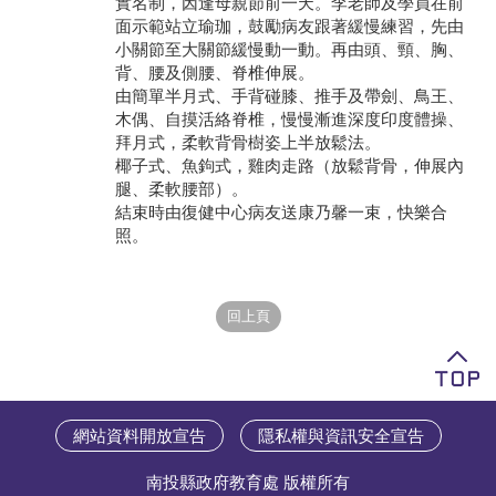
實名制，因逢母親節前一天。李老師及學員在前
面示範站立瑜珈，鼓勵病友跟著緩慢練習，先由
學員專區
小關節至大關節緩慢動一動。再由頭、頸、胸、
背、腰及側腰、脊椎伸展。
教師專區
由簡單半月式、手背碰膝、推手及帶劍、鳥王、
木偶、自摸活絡脊椎，慢慢漸進深度印度體操、
評委專區
拜月式，柔軟背骨樹姿上半放鬆法。
椰子式、魚鉤式，雞肉走路（放鬆背骨，伸展內
校務行政
腿、柔軟腰部）。
結束時由復健中心病友送康乃馨一束，快樂合
照。
網站資料開放宣告
隱私權與資訊安全宣告
南投縣政府教育處 版權所有