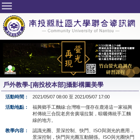
回首頁
關於社大
公佈欄
行事曆
最新活動
活動花絮
戶外教學-[南投校本部]攝影構圖美學
課程一覽表
活動時間：
2021/05/07 08:00 至 2021/05/07 17:00
志工與社團
活動地點：
福興鄉手工麵線:台灣唯一僅存在鹿港這一家福興
社大學習Q&A
村傳統三合院老房舍廣場拉製，晾曬傳統手工麵
線的地方。
友站連結
教學內容：
認識光圈、景深控制、快門、ISO與測光的應用，
景深控制，快門與光圈互動關係。ISO與光圈快門
網路選課