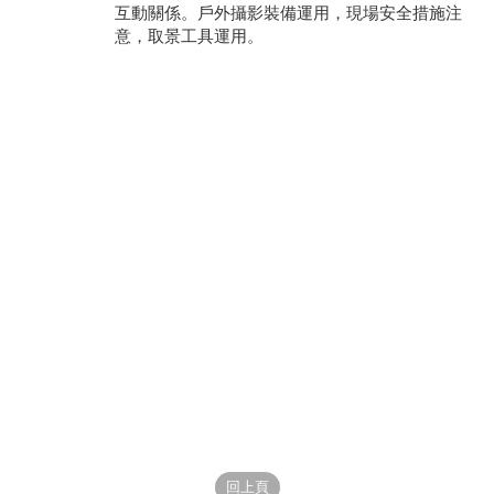
互動關係。戶外攝影裝備運用，現場安全措施注
意，取景工具運用。
學員專區
教師專區
評委專區
校務行政