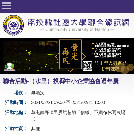
回首頁
關於社大
公佈欄
行事曆
最新活動
活動花絮
聯合活動-（水里）投縣中小企業協會週年慶
課程一覽表
場次：
無場次
志工與社團
活動時間：
2021/02/21 09:00 至 2021/02/21 13:00
社大學習Q&A
活動地點：
草屯鎮坪頂里股坑巷的「信織」不織布休閒農場
（
友站連結
活動性質：
其他
網路選課