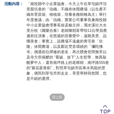
活動內容：
「南投縣中小企業協會」今天上午在草屯鎮坪頂
學員專區
里股坑巷的「信織」不織布休閒農場（以生產不
織布育苗袋、移植袋，培養各種樹種為主）舉行
教師專區
年度會議，由「信織」實業公司董事長兼南投縣
中小企業協會理事長徐孟榆主持，濁水溪社大水
評委專區
里分校《國樂合奏》老師陳朝富帶領11位學員應
邀前往演奏，在悠揚的音樂聲中，遠眺美景、品
校務行政
嚐美食；事實上，該農場不遠處的青宅巷「欣
隆」休閒農場，以及鄰近梵音環繞的「彌陀佛
寺」偶遇前往禪修的老友，再次體會世間無常以
及寺方所揭櫫的 "看破、放下"人生哲學，無異敲
醒夢中人；還有南坪路上的老樟樹，南坪路555巷
的"紫花藿香薊"，對照草屯鎮市區車水馬龍的景
象，偶而到草屯市郊走走，享受寧靜與悠閒，也
是不錯的選擇。