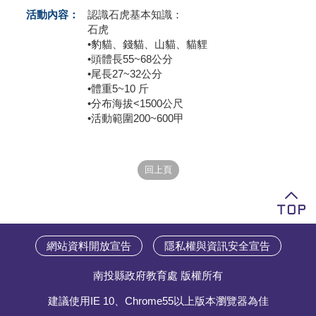
活動內容：
認識石虎基本知識：
學員專區
石虎
•豹貓、錢貓、山貓、貓貍
教師專區
•頭體長55~68公分
•尾長27~32公分
評委專區
•體重5~10 斤
•分布海拔<1500公尺
校務行政
•活動範圍200~600甲
網站資料開放宣告
隱私權與資訊安全宣告
南投縣政府教育處 版權所有
建議使用IE 10、Chrome55以上版本瀏覽器為佳