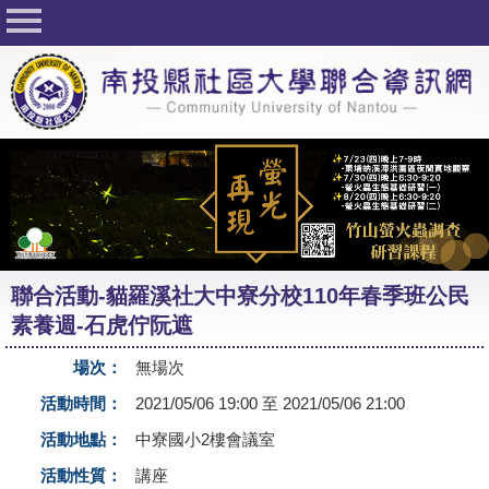
回首頁
關於社大
公佈欄
行事曆
最新活動
活動花絮
聯合活動-貓羅溪社大中寮分校110年春季班公民
課程一覽表
素養週-石虎佇阮遮
志工與社團
場次：
無場次
社大學習Q&A
活動時間：
2021/05/06 19:00 至 2021/05/06 21:00
友站連結
活動地點：
中寮國小2樓會議室
活動性質：
講座
網路選課