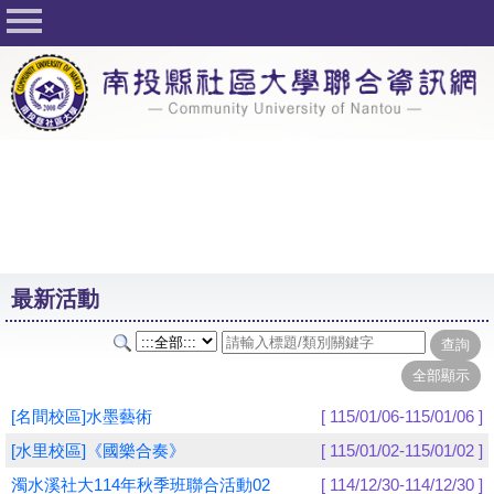
回首頁
關於社大
公佈欄
行事曆
最新活動
活動花絮
最新活動
課程一覽表
志工與社團
社大學習Q&A
[名間校區]水墨藝術
[ 115/01/06-115/01/06 ]
友站連結
[水里校區]《國樂合奏》
[ 115/01/02-115/01/02 ]
濁水溪社大114年秋季班聯合活動02
[ 114/12/30-114/12/30 ]
網路選課