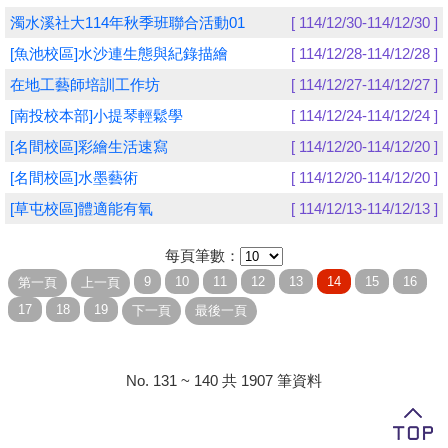
濁水溪社大114年秋季班聯合活動01
[ 114/12/30-114/12/30 ]
學員專區
[魚池校區]水沙連生態與紀錄描繪
[ 114/12/28-114/12/28 ]
教師專區
在地工藝師培訓工作坊
[ 114/12/27-114/12/27 ]
[南投校本部]小提琴輕鬆學
[ 114/12/24-114/12/24 ]
評委專區
[名間校區]彩繪生活速寫
[ 114/12/20-114/12/20 ]
校務行政
[名間校區]水墨藝術
[ 114/12/20-114/12/20 ]
[草屯校區]體適能有氧
[ 114/12/13-114/12/13 ]
每頁筆數：
No. 131 ~ 140 共 1907 筆資料