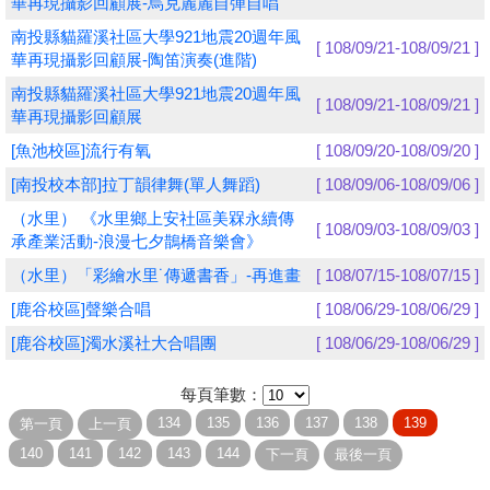
華再現攝影回顧展-烏克麗麗自彈自唱
南投縣貓羅溪社區大學921地震20週年風
學員專區
[ 108/09/21-108/09/21 ]
華再現攝影回顧展-陶笛演奏(進階)
教師專區
南投縣貓羅溪社區大學921地震20週年風
[ 108/09/21-108/09/21 ]
華再現攝影回顧展
評委專區
[魚池校區]流行有氧
[ 108/09/20-108/09/20 ]
校務行政
[南投校本部]拉丁韻律舞(單人舞蹈)
[ 108/09/06-108/09/06 ]
（水里） 《水里鄉上安社區美槑永續傳
[ 108/09/03-108/09/03 ]
承產業活動-浪漫七夕鵲橋音樂會》
（水里）「彩繪水里˙傳遞書香」-再進畫
[ 108/07/15-108/07/15 ]
[鹿谷校區]聲樂合唱
[ 108/06/29-108/06/29 ]
[鹿谷校區]濁水溪社大合唱團
[ 108/06/29-108/06/29 ]
每頁筆數：