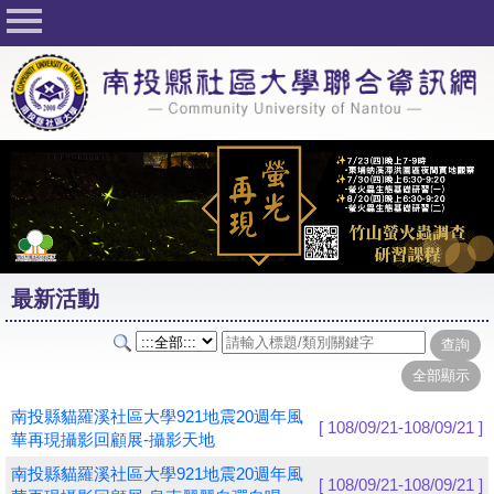
回首頁
關於社大
公佈欄
行事曆
最新活動
活動花絮
最新活動
課程一覽表
志工與社團
社大學習Q&A
南投縣貓羅溪社區大學921地震20週年風
[ 108/09/21-108/09/21 ]
華再現攝影回顧展-攝影天地
友站連結
南投縣貓羅溪社區大學921地震20週年風
[ 108/09/21-108/09/21 ]
網路選課