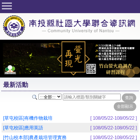
回首頁
關於社大
公佈欄
行事曆
最新活動
活動花絮
最新活動
課程一覽表
志工與社團
社大學習Q&A
[草屯校區]有機作物栽培
[ 108/05/22-108/05/22 ]
友站連結
[草屯校區]應用英語
[ 108/05/22-108/05/22 ]
[竹山校本部]農產栽培管理實務
[ 108/05/22-108/05/22 ]
網路選課