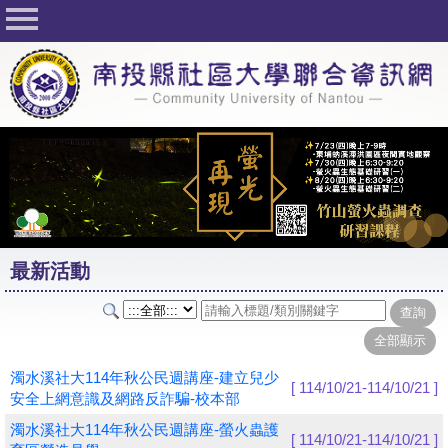
回首頁
關於社大
公佈欄
行事曆
最新活動
活動花絮
最新活動
課程一覽表
志工與社團
社大學習Q&A
濁水溪社大114年秋公民週講座-建立兒少
[ 114/10/21-114/10/21 ]
安全上網意識及網路反詐騙-校本部
友站連結
濁水溪社大114年秋公民週講座-螢火蟲護
[ 114/10/21-114/10/21 ]
網路選課