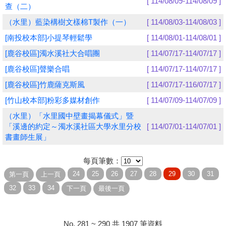
[ 114/08/09-114/08/09 ]
查（二）
學員專區
（水里）藍染構樹文樣棉T製作（一）
[ 114/08/03-114/08/03 ]
[南投校本部]小提琴輕鬆學
[ 114/08/01-114/08/01 ]
教師專區
[鹿谷校區]濁水溪社大合唱團
[ 114/07/17-114/07/17 ]
評委專區
[鹿谷校區]聲樂合唱
[ 114/07/17-114/07/17 ]
校務行政
[鹿谷校區]竹鹿薩克斯風
[ 114/07/17-116/07/17 ]
[竹山校本部]粉彩多媒材創作
[ 114/07/09-114/07/09 ]
（水里）「水里國中壁畫揭幕儀式」暨
「溪邊的約定～濁水溪社區大學水里分校
[ 114/07/01-114/07/01 ]
書畫師生展」
每頁筆數：
No. 281 ~ 290 共 1907 筆資料