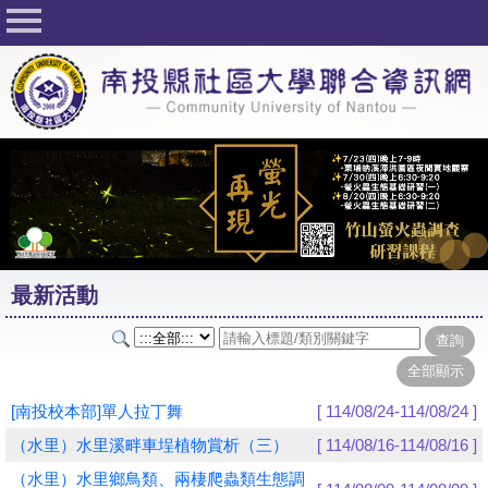
回首頁
關於社大
公佈欄
行事曆
最新活動
活動花絮
最新活動
課程一覽表
志工與社團
社大學習Q&A
[南投校本部]單人拉丁舞
[ 114/08/24-114/08/24 ]
友站連結
（水里）水里溪畔車埕植物賞析（三）
[ 114/08/16-114/08/16 ]
（水里）水里鄉鳥類、兩棲爬蟲類生態調
網路選課