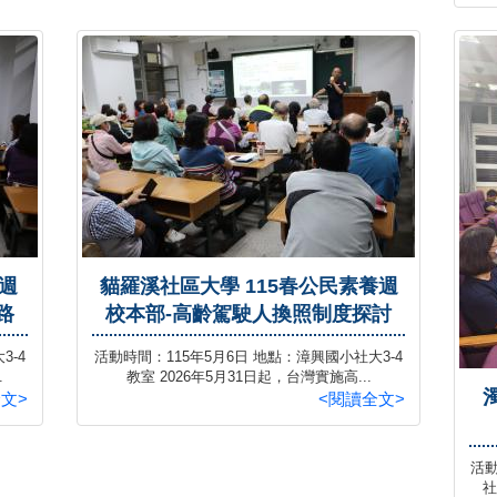
週
貓羅溪社區大學 115春公民素養週
路
校本部-高齡駕駛人換照制度探討
3-4
活動時間：115年5月6日 地點：漳興國小社大3-4
.
教室 2026年5月31日起，台灣實施高...
文>
<閱讀全文>
活動
社