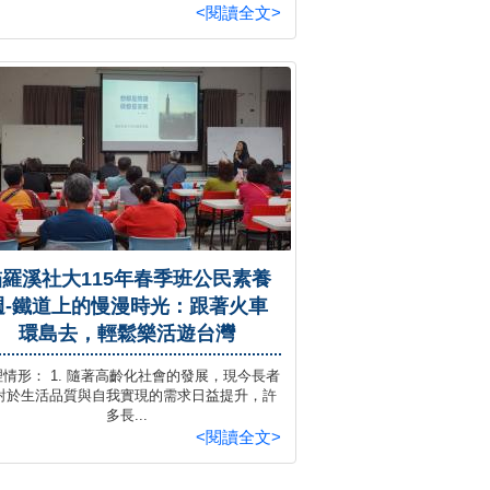
<閱讀全文>
貓羅溪社大115年春季班公民素養
週-鐵道上的慢漫時光：跟著火車
環島去，輕鬆樂活遊台灣
情形： 1. 隨著高齡化社會的發展，現今長者
對於生活品質與自我實現的需求日益提升，許
多長...
<閱讀全文>