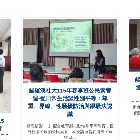
貓羅溪社大115年春季班公民素養
週-從日常生活談性別平等：尊
重、界線、性騷擾防治與跟騷法認
辦理
們
識
5
辦理情形： 1. 配合教育部推動性別平等教育，提
養
升社區民眾的公民素養。本次講座旨在引導民眾
從日...