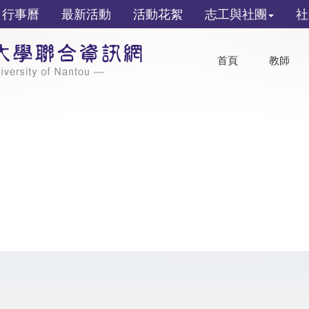
行事曆
最新活動
活動花絮
志工與社團
社
首頁
教師