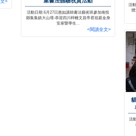
集書法體驗祝賀活動
文>
活動
體
活動日期:6月27日惠如講師書法藝術班參加南投
縣集集鎮大山壇-恭迎四川梓幢文昌帝君祖庭金身
安座暨學生...
<閱讀全文>
活動