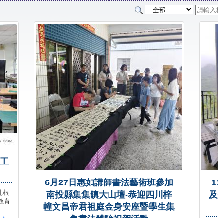
小工
6月27日惠如講師書法藝術班參加
1
扎根
南投縣集集鎮大山壇-恭迎四川梓
及
教育
幢文昌帝君祖庭金身安座暨學生集