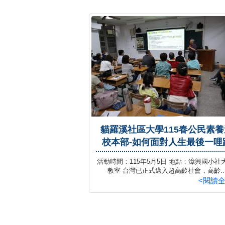
貓羅溪社區大學115春公民素養
校本部-如何面對人生最後一哩
活動時間：115年5月5日 地點：漳興國小社大
教室 台灣已正式邁入超高齡社會，高齡..
<閱讀全