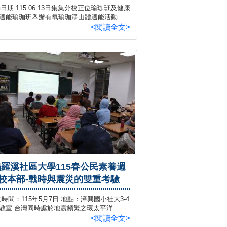
日期:115.06.13日集集分校正位瑜珈班及健康
適能瑜珈班舉辦有氧瑜珈淨山體適能活動 ...
<閱讀全文>
貓羅溪社區大學115春公民素養週
校本部-戰時與震災的雙重考驗
時間：115年5月7日 地點：漳興國小社大3-4
教室 台灣同時處於地震頻繁之環太平洋...
<閱讀全文>