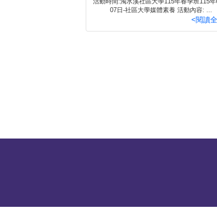
活動時間:濁水溪社區大學115年春季班115年
07日-社區大學媒體素養 活動內容: ...
<閱讀全