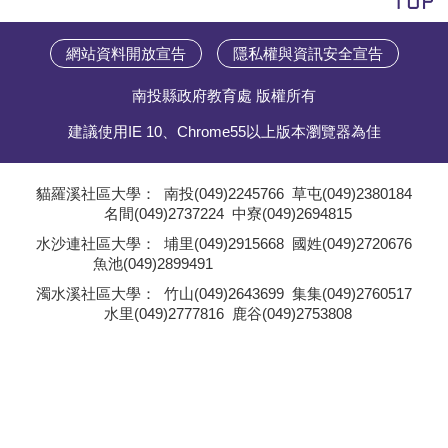
網站資料開放宣告
隱私權與資訊安全宣告
南投縣政府教育處 版權所有
建議使用IE 10、Chrome55以上版本瀏覽器為佳
貓羅溪社區大學：
南投(049)2245766
草屯(049)2380184
名間(049)2737224
中寮(049)2694815
;
水沙連社區大學：
埔里(049)2915668
國姓(049)2720676
魚池(049)2899491
;
濁水溪社區大學：
竹山(049)2643699
集集(049)2760517
水里(049)2777816
鹿谷(049)2753808