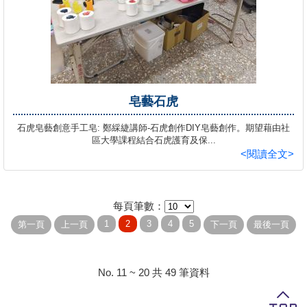
皂藝石虎
石虎皂藝創意手工皂: 鄭綵緁講師-石虎創作DIY皂藝創作。期望藉由社
區大學課程結合石虎護育及保...
<閱讀全文>
每頁筆數：
No. 11 ~ 20 共 49 筆資料