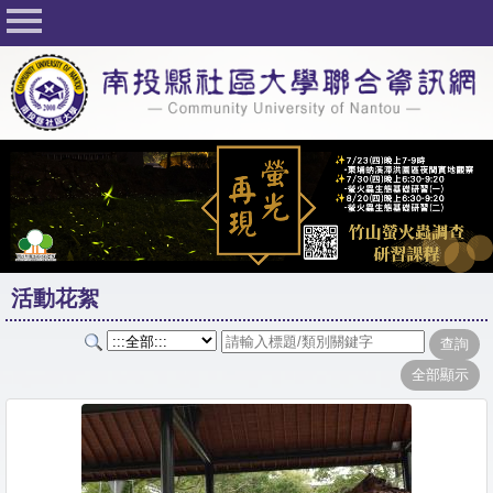
回首頁
關於社大
公佈欄
行事曆
最新活動
活動花絮
活動花絮
課程一覽表
志工與社團
社大學習Q&A
友站連結
網路選課