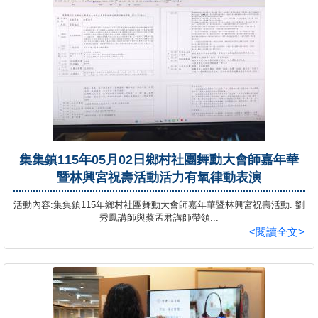
集集鎮115年05月02日鄉村社團舞動大會師嘉年華
暨林興宮祝壽活動活力有氧律動表演
活動內容:集集鎮115年鄉村社團舞動大會師嘉年華暨林興宮祝壽活動. 劉
秀鳳講師與蔡孟君講師帶領...
<閱讀全文>