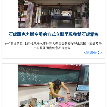
石虎壓克力版空雕的方式立體呈現整體石虎意象
(一)石虎意象: 1.南投縣濁水溪社區大學集集分校辦理永昌國小教師及學
生家長及師資創意石虎意象...
<閱讀全文>