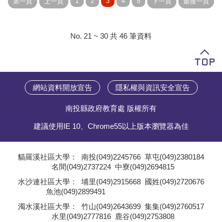
No. 21 ~ 30 共 46 筆資料
網站資料開放宣告
隱私權與資訊安全宣告
南投縣政府教育處 版權所有
建議使用IE 10、Chrome55以上版本瀏覽器為佳
貓羅溪社區大學：
南投(049)2245766
草屯(049)2380184
名間(049)2737224
中寮(049)2694815
;
水沙連社區大學：
埔里(049)2915668
國姓(049)2720676
魚池(049)2899491
;
濁水溪社區大學：
竹山(049)2643699
集集(049)2760517
水里(049)2777816
鹿谷(049)2753808