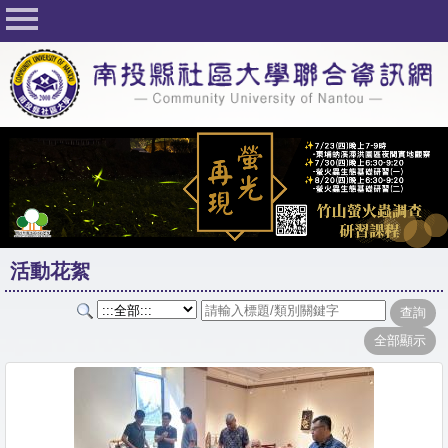
回首頁
關於社大
公佈欄
行事曆
最新活動
活動花絮
活動花絮
課程一覽表
志工與社團
社大學習Q&A
友站連結
網路選課