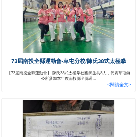
73屆南投全縣運動會-草屯分校/陳氏38式太極拳
【73屆南投全縣運動會】 陳氏38式太極拳社團師生共8人，代表草屯鎮
公所參加本年度南投縣全縣運...
<閱讀全文>