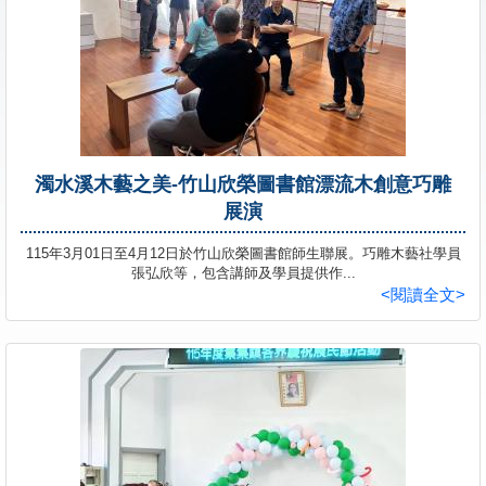
學員專區
教師專區
評委專區
校務行政
濁水溪木藝之美-竹山欣榮圖書館漂流木創意巧雕
展演
115年3月01日至4月12日於竹山欣榮圖書館師生聯展。巧雕木藝社學員
張弘欣等，包含講師及學員提供作...
<閱讀全文>