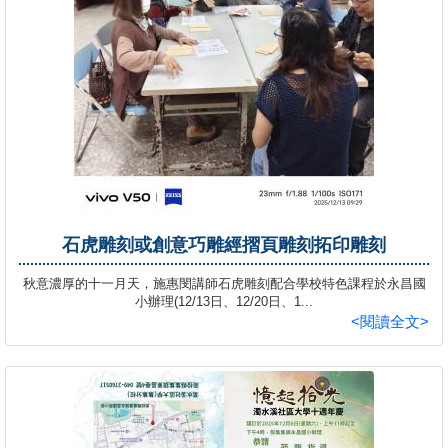
石虎雕刻或創意巧雕經摺頁雕刻拓印雕刻
秋意濃厚的十一月天，施惠閔講師石虎雕刻配合學校特色課程於永昌國
小辦理(12/13日、12/20日、1...
<閱讀全文>