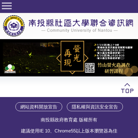
回首頁
關於社大
公佈欄
行事曆
最新活動
活動花絮
課程一覽表
志工與社團
網站資料開放宣告
隱私權與資訊安全宣告
社大學習Q&A
南投縣政府教育處 版權所有
友站連結
建議使用IE 10、Chrome55以上版本瀏覽器為佳
網路選課