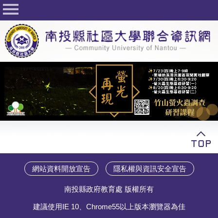
回首頁
關於社大
公佈欄
行事曆
最新活動
活動花絮
課程一覽表
志工與社團
網站資料開放宣告
隱私權與資訊安全宣告
社大學習Q&A
南投縣政府教育處 版權所有
友站連結
建議使用IE 10、Chrome55以上版本瀏覽器為佳
網路選課