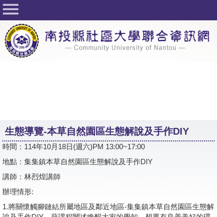
回首頁
關於社大
公佈欄
行事曆
最新活動
活動花絮
生態導覽-本草自然園區生態解說及手作DIY
課程一覽表
時間：114年10月18日(週六)PM 13:00~17:00
志工與社團
地點：集集鎮本草自然園區生態解說及手作DIY
社大學習Q&A
講師：林烈煌講師
辦理情形:
友站連結
1.將關懷觸腳鏈結所屬地區及鄰近地區-集集鎮本草自然園區生態解
網路選課
說及手作DIY。藉課程闡述喚醒大家的覺知，想要有良善美好的環