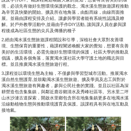
境，必須先有做好生態環境保護的觀念。濁水溪生態旅遊課程推動
學員專區
為辛苦及快樂的開始。擴及所在地角落，由點而線，由線而面推
展。並藉由課程安排及介紹。讓參與學習者能有系統性認識及瞭
教師專區
解。於戶外教學活動中,並藉由手作DIY活動, 讓與課人員在參與課
程後成為社區生態的尖兵及傳播的種子
評委專區
2.經由濁水溪生態旅遊課程開設和引導，深植社會大眾對友善環
境、生態保育的重要性，藉課程闡述喚醒大家的覺知，想要有良善
校務行政
美好的生活環境，必需先做好生態環境的保護，社區大學的推動及
倡議，擴及各個角落，落實濁水溪社區大學守護土地的職志與目
標。並且推廣濁水溪生態旅遊行程。
3.課程並以環境生態為主軸，不僅參與學習型城市活動。推展濁水
溪自然生態護育,並鼓勵濁水溪生態旅遊。擴及學員及志工與對於
濁水溪生態旅遊有興趣者，參與公民社會的實踐。並且以社區為深
耕營造包含集集鎮，與鄰近鹿谷鄉清水及秀峰社區等。另水里二坪
山水沙漣古道探索，開啟水里鄉包含所在地集集鎮更多在地濁水溪
沿線動植物生態與推動環境護育及保護。該課程具有與在地互動及
接地氣。