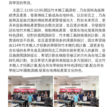
與學習的學員。
主題三:11:00-12:00,開設竹木雕工藝課程，乃在當時為振興
經濟及產業，發展傳統工藝成為在地特色。以目前言之，乃為
振興及提振式微的傳統舊產業暨發揚光大，對於未來而言，更
具有提振傳統產業暨結合觀光資源，並且逐步推展，另發掘培
訓在地竹木雕工藝師。推動傳統產業，發展在地化發展與推展
特色課程。但對於惠閔講師言，竹木雕工藝師推展的計劃，其
實過程並不容易。並且還需要很多的溝通與探討，因次希望藉
由114年竹木雕人才招募的舉辦與竹木雕扎根計畫，讓更多包
含在場的各界先進及講師與志工與師生能有更深入的參與，並
且施惠閔講師提出，希望計劃名稱能否修正的方向為在地工藝
師扎根計劃。並且希望大家參與者能提出多方面探討。這次竹
木雕人才招募計畫,配合所在學校校本特色課程計畫,配合所在
學校12年國教課綱,發展在地傳統產業文化特色。