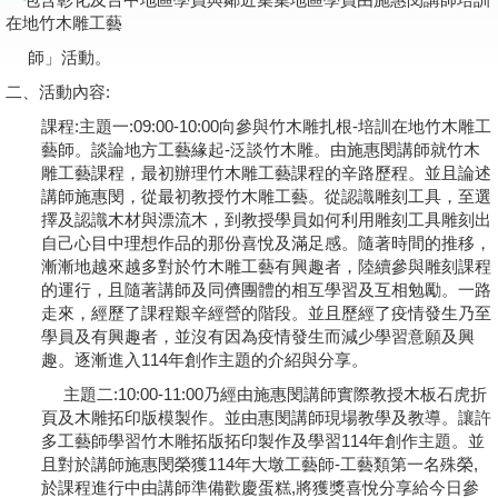
在地竹木雕工藝
學員專區
師」活動。
教師專區
二、活動內容:
課程:主題一:09:00-10:00向參與竹木雕扎根-培訓在地竹木雕工
評委專區
藝師。談論地方工藝緣起-泛談竹木雕。由施惠閔講師就竹木
雕工藝課程，最初辦理竹木雕工藝課程的辛路歷程。並且論述
校務行政
講師施惠閔，從最初教授竹木雕工藝。從認識雕刻工具，至選
擇及認識木材與漂流木，到教授學員如何利用雕刻工具雕刻出
自己心目中理想作品的那份喜悅及滿足感。隨著時間的推移，
漸漸地越來越多對於竹木雕工藝有興趣者，陸續參與雕刻課程
的運行，且隨著講師及同儕團體的相互學習及互相勉勵。一路
走來，經歷了課程艱辛經營的階段。並且歷經了疫情發生乃至
學員及有興趣者，並沒有因為疫情發生而減少學習意願及興
趣。逐漸進入114年創作主題的介紹與分享。
主題二:10:00-11:00乃經由施惠閔講師實際教授木板石虎折
頁及木雕拓印版模製作。並由惠閔講師現場教學及教導。讓許
多工藝師學習竹木雕拓版拓印製作及學習114年創作主題。並
且對於講師施惠閔榮獲114年大墩工藝師-工藝類第一名殊榮,
於課程進行中由講師準備歡慶蛋糕,將獲獎喜悅分享給今日參