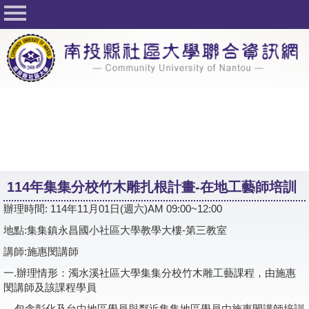
回首頁
關於社大
公佈欄
行事曆
最新活動
活動花絮
114年集集分校竹木雕扎根計畫-在地工藝師培訓
課程一覽表
辦理時間: 114年11月01日(週六)AM 09:00~12:00
志工與社團
地點:集集鎮永昌國小社區大學教學大樓-第三教室
社大學習Q&A
講師:施惠閔講師
一.辦理情形：濁水溪社區大學集集分校竹木雕工藝課程，由施惠
友站連結
閔講師及該課程學員
網路選課
包含彰化及台中地區學員與鄰近集集地區學員由施惠閔講師培訓