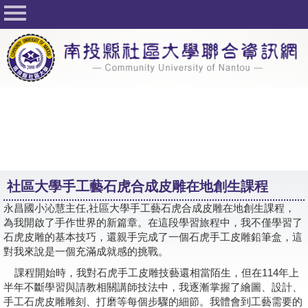
回首頁
關於社大
公佈欄
行事曆
最新活動
活動花絮
社區大學手工藝石虎合成皮雕在地創生課程
課程一覽表
永昌國小沁慧主任,社區大學手工藝石虎合成皮雕在地創生課程，
志工與社團
為我開啟了手作世界的新篇章。在這段學習旅程中，我不僅學習了
石虎皮雕的基本技巧，還親手完成了一個石虎手工皮雕鉛筆盒，這
社大學習Q&A
對我來說是一個充滿成就感的挑戰。
課程開始時，我對
石虎手工皮雕技
藝還相當陌生，但在114年上
友站連結
半年不斷學習與請教相關講師技法中，我逐漸掌握了繪圖、設計、
手工石虎皮雕雕刻、打磨等每個步驟的細節。我體會到工藝需要的
網路選課