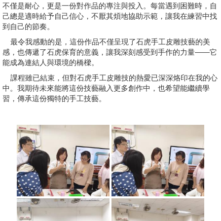
不僅是耐心，更是一份對作品的專注與投入。每當遇到困難時，自
己總是適時給予自己信心，不厭其煩地協助示範，讓我在練習中找
學員專區
到自己的節奏。
教師專區
最令我感動的是，這份作品不僅呈現了石虎手工皮雕技藝的美
感，也傳遞了石虎保育的意義，讓我深刻感受到手作的力量——它
評委專區
能成為連結人與環境的橋樑。
課程雖已結束，但對石虎手工皮雕技的熱愛已深深烙印在我的心
校務行政
中。我期待未來能將這份技藝融入更多創作中，也希望能繼續學
習，傳承這份獨特的手工技藝。