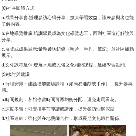
(8)
社區回饋方式:
a.
成果分享會:
辦理參訪心得分享，擴大學習效益，讓未參與者也能
了解內容。
b.
在地導覽推廣:
培訓學員成為文化導覽志工，回到社區進行解說與
分享。
c.
展覽或成果展示:
彙整參訪紀錄（照片、手作、筆記）於社區據點
展示。
d.
文化課程延伸:
發展木雕或民俗文化相關課程，延續學習動能。
(9)
檢討與建議
a.
行程安排
：建議增加體驗課程（如簡易雕刻或手作），提升參與
感。
b.
時間規劃
：各館停留時間可再均衡分配，避免走馬看花。
c.
深度學習
：可安排事前導讀或講座，提升參訪理解深度。
d.社區連結
：強化與在地藝師合作，形成長期文化夥伴關係。