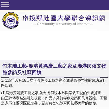
回首頁
關於社大
公佈欄
行事曆
最新活動
活動花絮
竹木雕工藝-鹿港黃媽慶工藝之家及鹿港民俗文物
課程一覽表
館參訪及社區回饋
志工與社團
1. 115年03月18日鹿港黃媽慶工藝之家及鹿港民俗文物館參訪及社
區回饋。
社大學習Q&A
(1)
鹿港黃媽慶工藝之家:
為台灣傳統木雕與宗教工藝的重要據點，
友站連結
由匠師傳承精湛雕刻技藝，作品多見於寺廟建築與民俗器物。工藝
之家不僅展現匠藝之美，更肩負文化教育與技藝傳承的使命。
網路選課