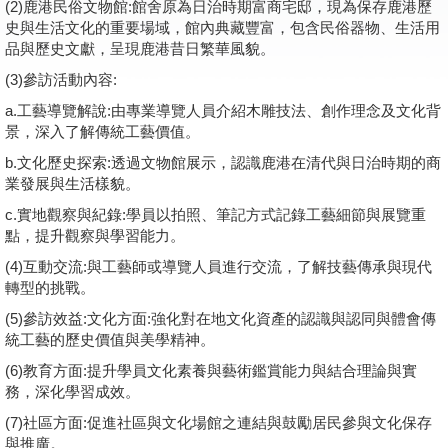
(2)
鹿港民俗文物館:
館舍原為日治時期富商宅邸，現為保存鹿港歷
史與生活文化的重要場域，館內典藏豐富，包含民俗器物、生活用
學員專區
品與歷史文獻，呈現鹿港昔日繁華風貌。
教師專區
(3)
參訪活動內容:
a.
工藝導覽解說:
由專業導覽人員介紹木雕技法、創作理念及文化背
評委專區
景，深入了解傳統工藝價值。
校務行政
b.
文化歷史探索:
透過文物館展示，認識鹿港在清代與日治時期的商
業發展與生活樣貌。
c.
實地觀察與紀錄:
學員以拍照、筆記方式記錄工藝細節與展覽重
點，提升觀察與學習能力。
(4)
互動交流:
與工藝師或導覽人員進行交流，了解技藝傳承與現代
轉型的挑戰。
(5)
參訪效益:文化方面:
強化對在地文化資產的認識與認同與體會傳
統工藝的歷史價值與美學精神。
(6)
教育方面:
提升學員文化素養與藝術鑑賞能力與結合理論與實
務，深化學習成效。
(7)
社區方面:
促進社區與文化場館之連結與鼓勵居民參與文化保存
與推廣。