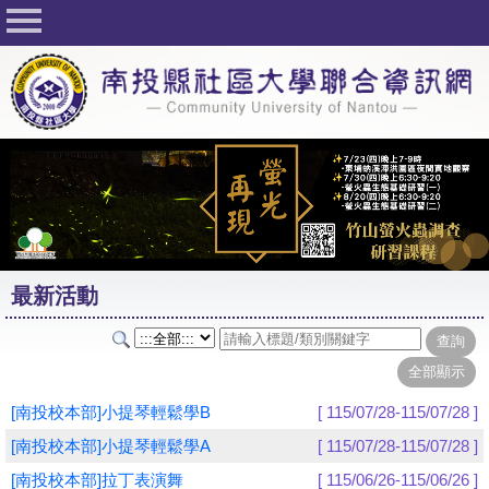
回首頁
關於社大
公佈欄
行事曆
最新活動
活動花絮
最新活動
課程一覽表
志工與社團
社大學習Q&A
[南投校本部]小提琴輕鬆學B
[ 115/07/28-115/07/28 ]
友站連結
[南投校本部]小提琴輕鬆學A
[ 115/07/28-115/07/28 ]
[南投校本部]拉丁表演舞
[ 115/06/26-115/06/26 ]
網路選課