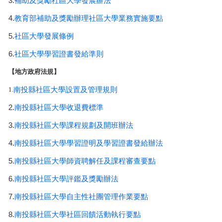
3.
補助及獎勵社區大學發展辦法
學員專區
4.
教育部補助及獎勵辦理社區大學業務實施要點
5.
社區大學發展條例
教師專區
6.
社區大學學習證書發給準則
評委專區
【
地方政府法規
】
校務行政
南投縣社區大學設置及管理規則
1.
2.
南投縣社區大學收退費標準
3.
南投縣社區大學課程規劃及開班辦法
4.
南投縣社區大學學習證明及學習證書發給辦法
5.
南投縣社區大學師資聘解任及課程審查要點
6.
南投縣社區大學評鑑及獎勵辦法
7.
南投縣社區大學自主性社團管理作業要點
8.
南投縣社區大學社區回饋活動執行要點