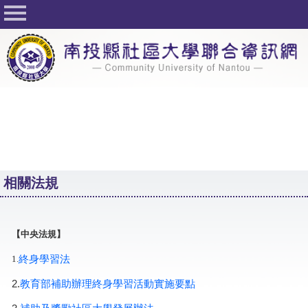
回首頁
關於社大
公佈欄
行事曆
最新活動
活動花絮
相關法規
課程一覽表
志工與社團
【
中央法規
】
社大學習Q&A
終身學習法
1.
友站連結
2.
教育部補助辦理終身學習活動實施要點
網路選課