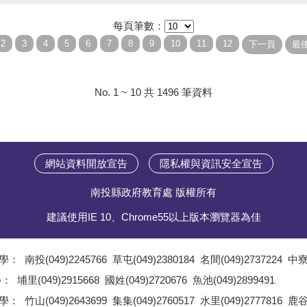
每頁筆數：
No. 1 ~ 10 共 1496 筆資料
網站資料開放宣告
隱私權與資訊安全宣告
南投縣政府教育處 版權所有
建議使用IE 10、Chrome55以上版本瀏覽器為佳
學：
南投(049)2245766
草屯(049)2380184
名間(049)2737224
中寮(
;
學：
埔里(049)2915668
國姓(049)2720676
魚池(049)2899491
;
學：
竹山(049)2643699
集集(049)2760517
水里(049)2777816
鹿谷(