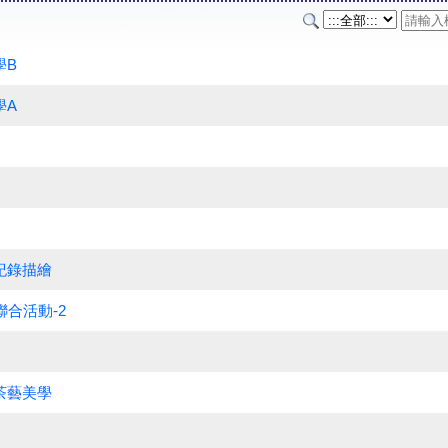
學B
學A
紀錄描繪
聯合活動-2
茶藝美學