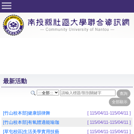
回首頁
關於社大
公佈欄
行事曆
最新活動
活動花絮
最新活動
課程一覽表
志工與社團
社大學習Q&A
[竹山校本部]健康韻律舞
[ 115/04/11-115/04/11 ]
友站連結
[竹山校本部]有氧體適能瑜珈
[ 115/04/11-115/04/11 ]
[草屯校區]生活美學實用技藝
[ 115/04/11-115/04/11 ]
網路選課