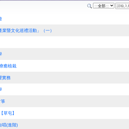
遊
年產業暨文化巡禮活動」（一）
學
-療癒植栽
理實務
學
古箏
箏【草屯】
唱(進階)