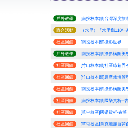
戶外教學
[南投校本部]台灣深度旅
聯合活動
（水里）「水里鄉110
社區回饋
[南投校本部]攝影世界
戶外教學
[南投校本部]攝影構圖美
社區回饋
[竹山校本部]社區綠巷弄
社區回饋
[竹山校本部]農產栽培管
社區回饋
[南投校本部]攝影構圖美
社區回饋
[南投校本部]國樂賞析─
社區回饋
[草屯校區]國樂賞析-古
社區回饋
[草屯校區]烏克麗麗自彈自