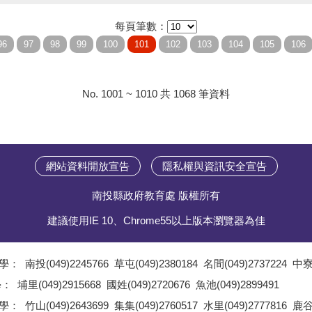
每頁筆數：
No. 1001 ~ 1010 共 1068 筆資料
網站資料開放宣告
隱私權與資訊安全宣告
南投縣政府教育處 版權所有
建議使用IE 10、Chrome55以上版本瀏覽器為佳
學：
南投(049)2245766
草屯(049)2380184
名間(049)2737224
中寮(
;
學：
埔里(049)2915668
國姓(049)2720676
魚池(049)2899491
;
學：
竹山(049)2643699
集集(049)2760517
水里(049)2777816
鹿谷(