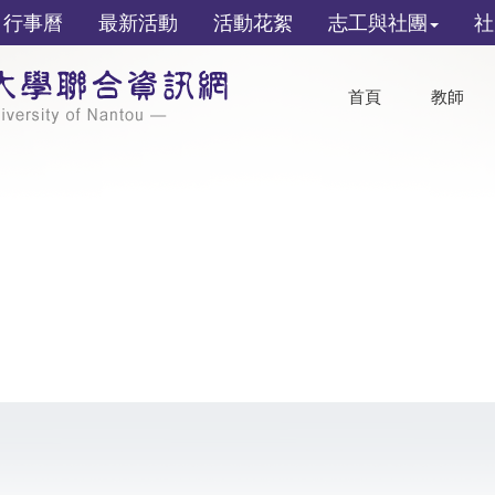
行事曆
最新活動
活動花絮
志工與社團
社
首頁
教師